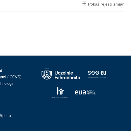
Pokaż rejestr zmian
ad
ymi (ICCVS)
hnologii
Sportu