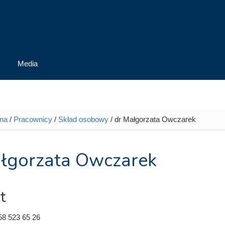
Media
wna
/
Pracownicy
/
Skład osobowy
/ dr Małgorzata Owczarek
tutaj
łgorzata Owczarek
t
58 523 65 26