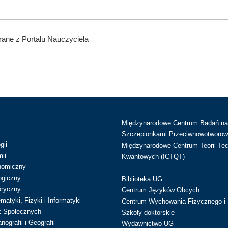
ane z Portalu Nauczyciela
Międzynarodowe Centrum Badań n
Szczepionkami Przeciwnowotworow
gii
Międzynarodowe Centrum Teorii Tec
ii
Kwantowych (ICTQT)
nomiczny
ogiczny
Biblioteka UG
oryczny
Centrum Języków Obcych
atyki, Fizyki i Informatyki
Centrum Wychowania Fizycznego i 
k Społecznych
Szkoły doktorskie
ografii i Geografii
Wydawnictwo UG