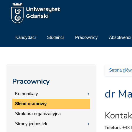
Przejdź do treści
Kandydaci
Studenci
Pracownicy
Absolwenci
Strona głó
Jesteś 
Pracownicy
dr Ma
Komunikaty
Skład osobowy
Kontak
Struktura organizacyjna
Strony jednostek
Telefon:
+48 