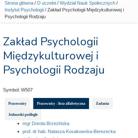
Strona główna
/
O uczelni
/
Wydział Nauk Społecznych
/
Jesteś tutaj
Instytut Psychologii
/ Zakład Psychologii Międzykulturowej i
Psychologii Rodzaju
Zakład Psychologii
Międzykulturowej i
Psychologii Rodzaju
Symbol:
W507
Pracownicy
Pracownicy - lista alfabetyczna
Zadania
Jednostki podległe
mgr Dorota Brzezińska
prof. dr hab. Natasza Kosakowska-Berezecka