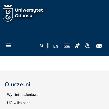
Przejdź do treści
Formularz
Szukaj
wyszukiwania
O uczelni
Wybitni i utalentowani
UG w liczbach