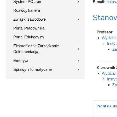
System POL-on
E-mail:
natas
Rozwój, kariera
Stanow
Związki zawodowe
Portal Pracownika
Profesor
Portal Edukacyjny
Wydział
Instyt
Elektroniczne Zarządzanie
Za
Dokumentacją
Emeryci
Kierownik 
Sprawy informatyczne
Wydział
Instyt
Za
Profil nau