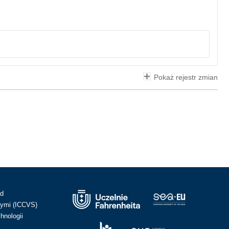
Pokaż rejestr zmian
ad
ymi (ICCVS)
hnologii