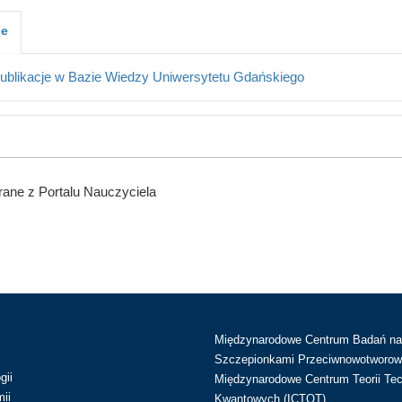
je
ublikacje w Bazie Wiedzy Uniwersytetu Gdańskiego
ane z Portalu Nauczyciela
Międzynarodowe Centrum Badań n
Szczepionkami Przeciwnowotworow
gii
Międzynarodowe Centrum Teorii Tec
ii
Kwantowych (ICTQT)