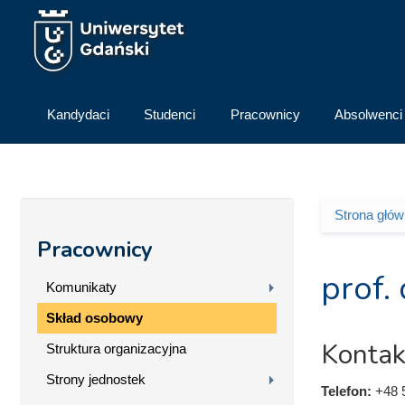
Przejdź do treści
Kandydaci
Studenci
Pracownicy
Absolwenci
Strona głó
Jesteś 
Pracownicy
prof.
Komunikaty
Skład osobowy
Kontak
Struktura organizacyjna
Strony jednostek
Telefon:
+48 