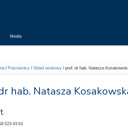
Media
wna
/
Pracownicy
/
Skład osobowy
/ prof. dr hab. Natasza Kosakows
tutaj
 dr hab. Natasza Kosakows
t
58 523 43 63