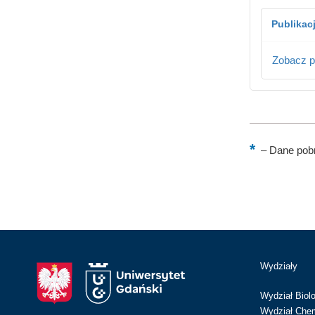
Publikac
Zobacz p
–
Dane pobr
Wydziały
Wydział Biolo
Wydział Chem