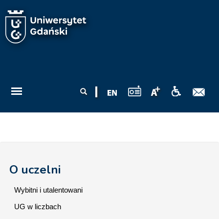
Przejdź do treści
Formularz
Szukaj
wyszukiwania
O uczelni
Wybitni i utalentowani
UG w liczbach