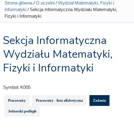
Strona główna
/
O uczelni
/
Wydział Matematyki, Fizyki i
Jesteś tutaj
Informatyki
/ Sekcja Informatyczna Wydziału Matematyki,
Fizyki i Informatyki
Sekcja Informatyczna
Wydziału Matematyki,
Fizyki i Informatyki
Symbol:
K005
Pracownicy
Pracownicy - lista alfabetyczna
Zadania
Jednostki podległe