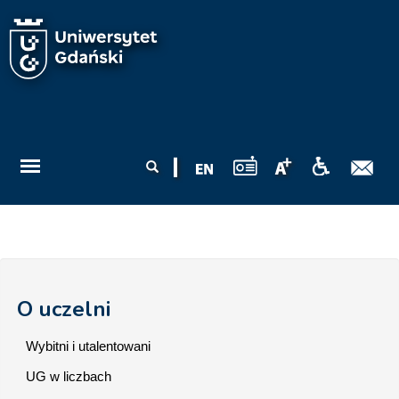
Przejdź do treści
Formularz
Szukaj
wyszukiwania
O uczelni
Wybitni i utalentowani
UG w liczbach