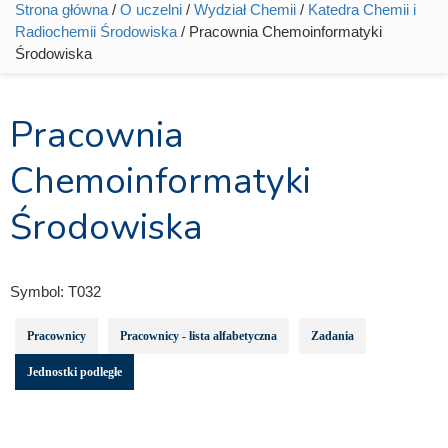
Strona główna
/
O uczelni
/
Wydział Chemii
/
Katedra Chemii i
Jesteś tutaj
Radiochemii Środowiska
/ Pracownia Chemoinformatyki
Środowiska
Pracownia
Chemoinformatyki
Środowiska
Symbol:
T032
Pracownicy
Pracownicy - lista alfabetyczna
Zadania
Jednostki podległe