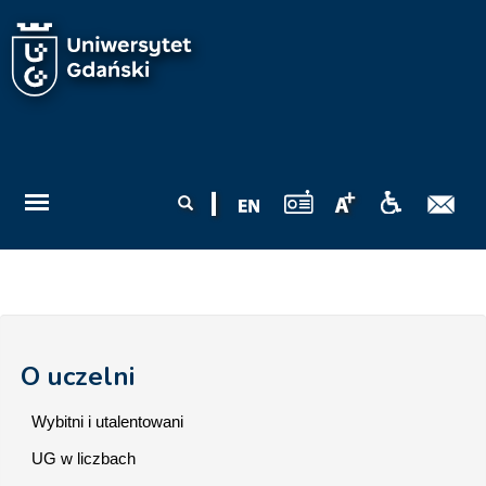
Przejdź do treści
Formularz
Szukaj
wyszukiwania
O uczelni
Wybitni i utalentowani
UG w liczbach