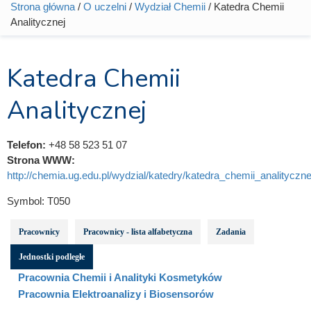
Strona główna
/
O uczelni
/
Wydział Chemii
/ Katedra Chemii
Jesteś tutaj
Analitycznej
Katedra Chemii
Analitycznej
Telefon:
+48 58 523 51 07
Strona WWW:
http://chemia.ug.edu.pl/wydzial/katedry/katedra_chemii_analityczne
Symbol:
T050
Pracownicy
Pracownicy - lista alfabetyczna
Zadania
Jednostki podległe
Pracownia Chemii i Analityki Kosmetyków
Pracownia Elektroanalizy i Biosensorów