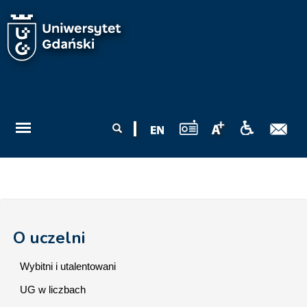
Przejdź do treści
Formularz
Szukaj
wyszukiwania
O uczelni
Wybitni i utalentowani
UG w liczbach