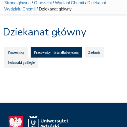
Strona główna
/
O uczelni
/
Wydział Chemii
/
Dziekanat
Jesteś tutaj
Wydziału Chemii
/ Dziekanat główny
Dziekanat główny
Pracownicy
Pracownicy - lista alfabetyczna
Zadania
Jednostki podległe