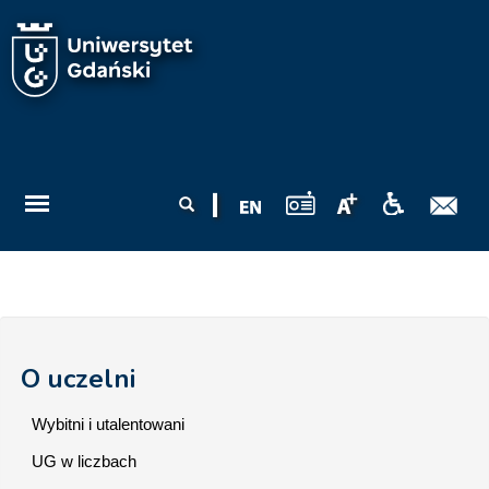
Przejdź do treści
Formularz
Szukaj
wyszukiwania
O uczelni
Wybitni i utalentowani
UG w liczbach