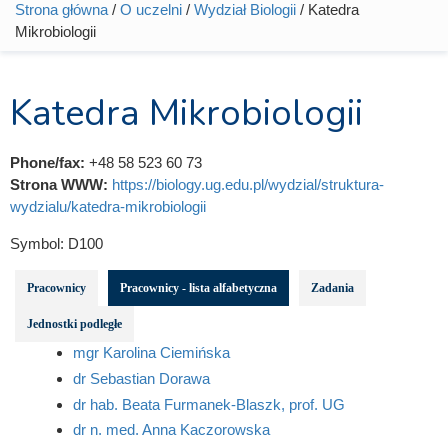
Strona główna
/
O uczelni
/
Wydział Biologii
/ Katedra
Jesteś tutaj
Mikrobiologii
Katedra Mikrobiologii
Phone/fax:
+48 58 523 60 73
Strona WWW:
https://biology.ug.edu.pl/wydzial/struktura-
wydzialu/katedra-mikrobiologii
Symbol:
D100
Pracownicy
Pracownicy - lista alfabetyczna
Zadania
Jednostki podległe
mgr Karolina Ciemińska
dr Sebastian Dorawa
dr hab. Beata Furmanek-Blaszk, prof. UG
dr n. med. Anna Kaczorowska