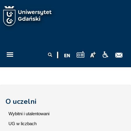
Przejdź do treści
Formularz
Szukaj
wyszukiwania
O uczelni
Wybitni i utalentowani
UG w liczbach