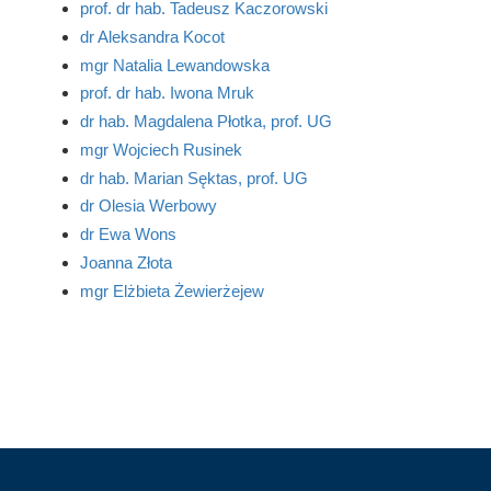
prof. dr hab. Tadeusz Kaczorowski
dr Aleksandra Kocot
mgr Natalia Lewandowska
prof. dr hab. Iwona Mruk
dr hab. Magdalena Płotka, prof. UG
mgr Wojciech Rusinek
dr hab. Marian Sęktas, prof. UG
dr Olesia Werbowy
dr Ewa Wons
Joanna Złota
mgr Elżbieta Żewierżejew