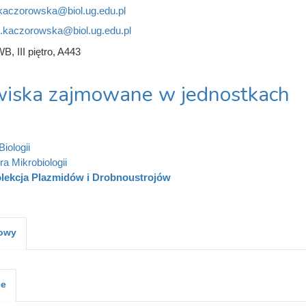
kaczorowska@biol.ug.edu.pl
.kaczorowska@biol.ug.edu.pl
B, III piętro, A443
iska zajmowane w jednostkach
iologii
ra Mikrobiologii
lekcja Plazmidów i Drobnoustrojów
kowy
je