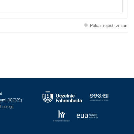
Pokaż rejestr zmian
ad
ymi (ICCVS)
hnologii