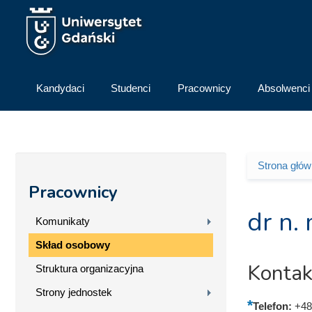
Przejdź do treści
Kandydaci
Studenci
Pracownicy
Absolwenci
Strona głó
Jesteś 
Pracownicy
dr n.
Komunikaty
Skład osobowy
Kontak
Struktura organizacyjna
Strony jednostek
Telefon:
+48