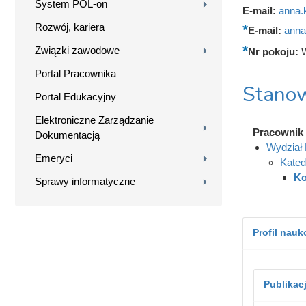
System POL-on
E-mail:
anna.
Rozwój, kariera
E-mail:
anna
Związki zawodowe
Nr pokoju:
W
Portal Pracownika
Stanow
Portal Edukacyjny
Elektroniczne Zarządzanie
Pracownik
Dokumentacją
Wydział B
Emeryci
Kated
Ko
Sprawy informatyczne
Profil nau
Publikac