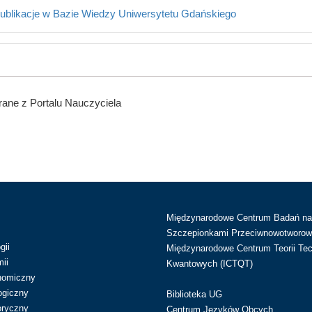
ublikacje w Bazie Wiedzy Uniwersytetu Gdańskiego
ane z Portalu Nauczyciela
Międzynarodowe Centrum Badań n
Szczepionkami Przeciwnowotworow
gii
Międzynarodowe Centrum Teorii Tec
ii
Kwantowych (ICTQT)
nomiczny
ogiczny
Biblioteka UG
oryczny
Centrum Języków Obcych