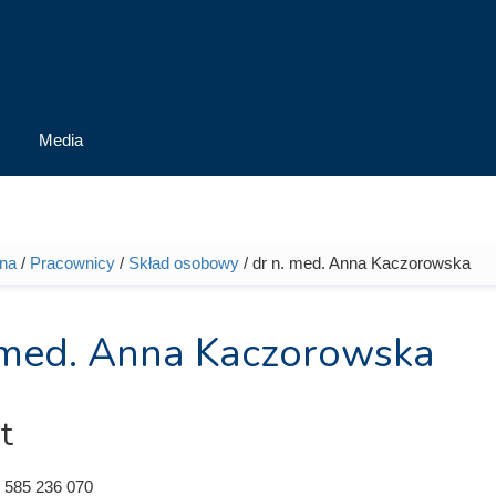
Media
wna
/
Pracownicy
/
Skład osobowy
/ dr n. med. Anna Kaczorowska
tutaj
 med. Anna Kaczorowska
t
 585 236 070