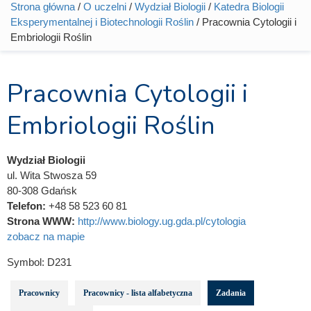
Strona główna
/
O uczelni
/
Wydział Biologii
/
Katedra Biologii
Jesteś tutaj
Eksperymentalnej i Biotechnologii Roślin
/ Pracownia Cytologii i
Embriologii Roślin
Pracownia Cytologii i
Embriologii Roślin
Wydział Biologii
ul. Wita Stwosza 59
80-308 Gdańsk
Telefon:
+48 58 523 60 81
Strona WWW:
http://www.biology.ug.gda.pl/cytologia
zobacz na mapie
Symbol:
D231
Pracownicy
Pracownicy - lista alfabetyczna
Zadania