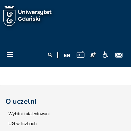
Przejdź do treści
Formularz
Szukaj
wyszukiwania
O uczelni
Wybitni i utalentowani
UG w liczbach