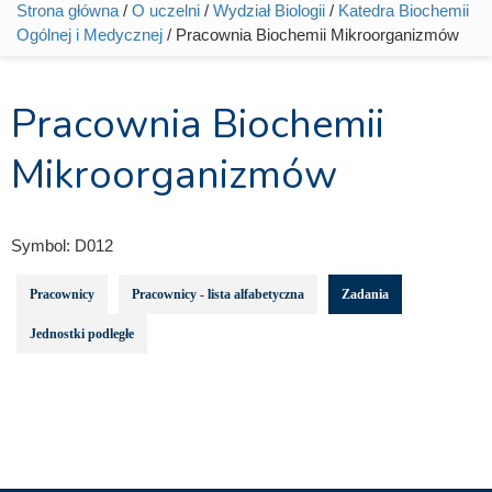
Strona główna
/
O uczelni
/
Wydział Biologii
/
Katedra Biochemii
Jesteś tutaj
Ogólnej i Medycznej
/ Pracownia Biochemii Mikroorganizmów
Pracownia Biochemii
Mikroorganizmów
Symbol:
D012
Pracownicy
Pracownicy - lista alfabetyczna
Zadania
Jednostki podległe