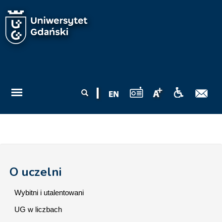
Przejdź do treści
Formularz
Szukaj
wyszukiwania
O uczelni
Wybitni i utalentowani
UG w liczbach