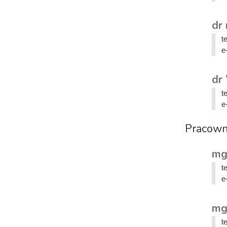
dr 
t
e
dr
t
e
Pracown
mg
t
e
mg
t