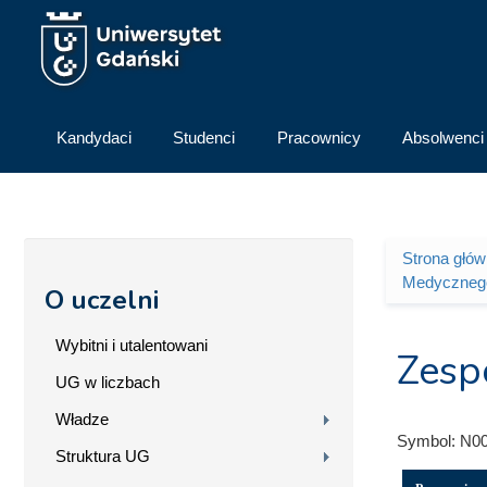
Przejdź do treści
Kandydaci
Studenci
Pracownicy
Absolwenci
Strona głó
Jesteś 
Medyczneg
O uczelni
Wybitni i utalentowani
Zesp
UG w liczbach
Władze
Symbol:
N0
Struktura UG