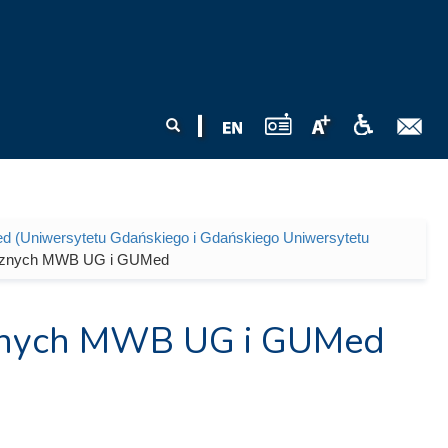
Formularz
Szukaj
wyszukiwania
d (Uniwersytetu Gdańskiego i Gdańskiego Uniwersytetu
tycznych MWB UG i GUMed
cznych MWB UG i GUMed