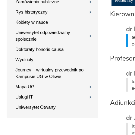
Pracownicy
Zamówienia publiczne
Rys historyczny
Kierown
Kobiety w nauce
dr 
Uniwersytet odpowiedzialny
t
społecznie
e
Doktoraty honoris causa
Profesor
Wydziały
Journey – wirtualny przewodnik po
dr
Kampusie UG w Oliwie
t
Mapa UG
e
Usługi IT
Adiunkc
Uniwersytet Otwarty
dr
t
e