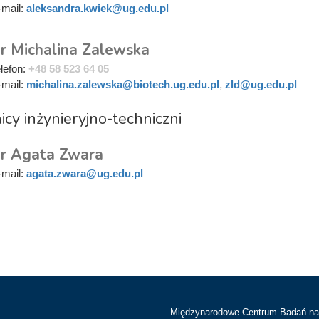
-mail:
aleksandra.kwiek@ug.edu.pl
r Michalina Zalewska
elefon:
+48 58 523 64 05
-mail:
michalina.zalewska@biotech.ug.edu.pl
,
zld@ug.edu.pl
cy inżynieryjno-techniczni
r Agata Zwara
-mail:
agata.zwara@ug.edu.pl
Międzynarodowe Centrum Badań n