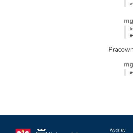
e
mg
t
e
Pracowni
mg
e
Wydziały