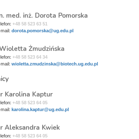
n. med. inż. Dorota Pomorska
elefon:
+48 58 523 63 51
-mail:
dorota.pomorska@ug.edu.pl
 Wioletta Żmudzińska
elefon:
+48 58 523 64 34
-mail:
wioletta.zmudzinska@biotech.ug.edu.pl
icy
r Karolina Kaptur
elefon:
+48 58 523 64 05
-mail:
karolina.kaptur@ug.edu.pl
r Aleksandra Kwiek
elefon:
+48 58 523 64 05