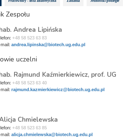
Pracownicy - lista alfabetyczna
Zadania
Jednostki podległe
ik Zespołu
hab. Andrea Lipińska
elefon:
+48 58 523 63 83
-mail:
andrea.lipinska@biotech.ug.edu.pl
owie uczelni
 hab. Rajmund Kaźmierkiewicz, prof. UG
elefon:
+48 58 523 63 40
-mail:
rajmund.kazmierkiewicz@biotech.ug.edu.pl
i
 Alicja Chmielewska
elefon:
+48 58 523 63 85
-mail:
alicja.chmielewska@biotech.ug.edu.pl