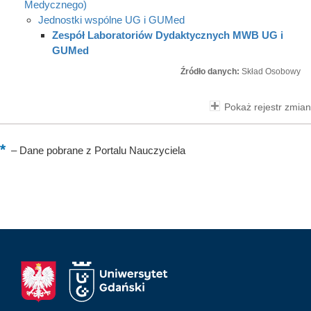
Medycznego)
Jednostki wspólne UG i GUMed
Zespół Laboratoriów Dydaktycznych MWB UG i
GUMed
Źródło danych:
Skład Osobowy
Pokaż rejestr zmian
–
Dane pobrane z Portalu Nauczyciela