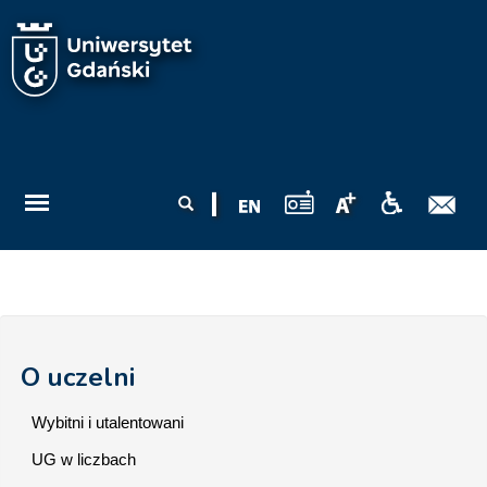
Przejdź do treści
Formularz
Szukaj
wyszukiwania
O uczelni
Wybitni i utalentowani
UG w liczbach