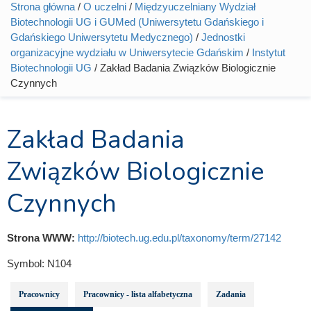
Strona główna
/
O uczelni
/
Międzyuczelniany Wydział
Jesteś tutaj
Biotechnologii UG i GUMed (Uniwersytetu Gdańskiego i
Gdańskiego Uniwersytetu Medycznego)
/
Jednostki
organizacyjne wydziału w Uniwersytecie Gdańskim
/
Instytut
Biotechnologii UG
/ Zakład Badania Związków Biologicznie
Czynnych
Zakład Badania
Związków Biologicznie
Czynnych
Strona WWW:
http://biotech.ug.edu.pl/taxonomy/term/27142
Symbol:
N104
Pracownicy
Pracownicy - lista alfabetyczna
Zadania