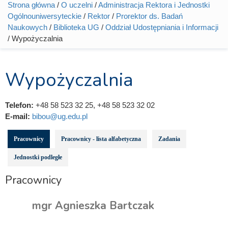
Strona główna
/
O uczelni
/
Administracja Rektora i Jednostki
Jesteś tutaj
Ogólnouniwersyteckie
/
Rektor
/
Prorektor ds. Badań
Naukowych
/
Biblioteka UG
/
Oddział Udostępniania i Informacji
/ Wypożyczalnia
Wypożyczalnia
Telefon:
+48 58 523 32 25, +48 58 523 32 02
E-mail:
bibou@ug.edu.pl
Pracownicy
Pracownicy - lista alfabetyczna
Zadania
Jednostki podległe
Pracownicy
mgr Agnieszka Bartczak