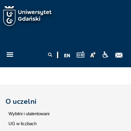
Przejdź do treści
Formularz
Szukaj
wyszukiwania
O uczelni
Wybitni i utalentowani
UG w liczbach