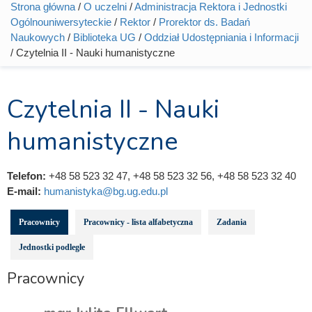
Strona główna
/
O uczelni
/
Administracja Rektora i Jednostki
Jesteś tutaj
Ogólnouniwersyteckie
/
Rektor
/
Prorektor ds. Badań
Naukowych
/
Biblioteka UG
/
Oddział Udostępniania i Informacji
/ Czytelnia II - Nauki humanistyczne
Czytelnia II - Nauki
humanistyczne
Telefon:
+48 58 523 32 47, +48 58 523 32 56, +48 58 523 32 40
E-mail:
humanistyka@bg.ug.edu.pl
Pracownicy
Pracownicy - lista alfabetyczna
Zadania
Jednostki podległe
Pracownicy