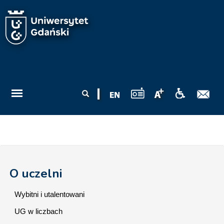
Przejdź do treści
Formularz
Szukaj
wyszukiwania
O uczelni
Wybitni i utalentowani
UG w liczbach