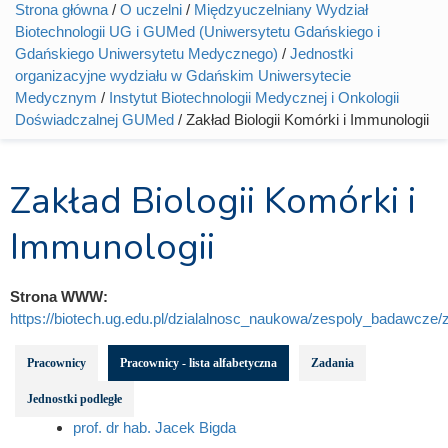
Strona główna
/
O uczelni
/
Międzyuczelniany Wydział
Jesteś tutaj
Biotechnologii UG i GUMed (Uniwersytetu Gdańskiego i
Gdańskiego Uniwersytetu Medycznego)
/
Jednostki
organizacyjne wydziału w Gdańskim Uniwersytecie
Medycznym
/
Instytut Biotechnologii Medycznej i Onkologii
Doświadczalnej GUMed
/ Zakład Biologii Komórki i Immunologii
Zakład Biologii Komórki i
Immunologii
Strona WWW:
https://biotech.ug.edu.pl/dzialalnosc_naukowa/zespoly_badawcze/za
Pracownicy
Pracownicy - lista alfabetyczna
Zadania
Jednostki podległe
prof. dr hab. Jacek Bigda