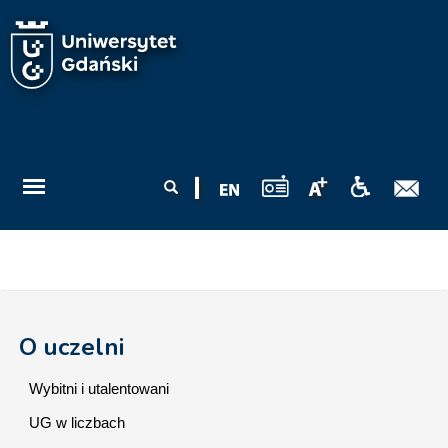
Przejdź do treści
Formularz
Szukaj
wyszukiwania
O uczelni
Wybitni i utalentowani
UG w liczbach