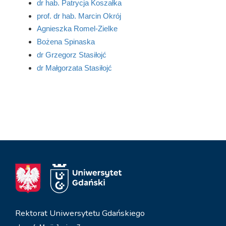
dr hab. Patrycja Koszałka
prof. dr hab. Marcin Okrój
Agnieszka Romel-Zielke
Bożena Spinaska
dr Grzegorz Stasiłojć
dr Małgorzata Stasiłojć
Rektorat Uniwersytetu Gdańskiego