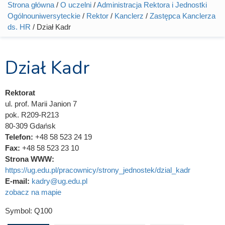
Strona główna
/
O uczelni
/
Administracja Rektora i Jednostki
Jesteś tutaj
Ogólnouniwersyteckie
/
Rektor
/
Kanclerz
/
Zastępca Kanclerza
ds. HR
/ Dział Kadr
Dział Kadr
Rektorat
ul. prof. Marii Janion 7
pok. R209-R213
80-309 Gdańsk
Telefon:
+48 58 523 24 19
Fax:
+48 58 523 23 10
Strona WWW:
https://ug.edu.pl/pracownicy/strony_jednostek/dzial_kadr
E-mail:
kadry@ug.edu.pl
zobacz na mapie
Symbol:
Q100