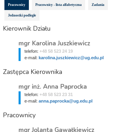
Pracownicy
Pracownicy - lista alfabetyczna
Zadania
Jednostki podległe
Kierownik Działu
mgr Karolina Juszkiewicz
telefon:
+48 58 523 24 19
e-mail:
karolina.juszkiewicz@ug.edu.pl
Zastępca Kierownika
mgr inż. Anna Paprocka
telefon:
+48 58 523 23 31
e-mail:
anna.paprocka@ug.edu.pl
Pracownicy
mgr Jolanta Gawałkiewicz