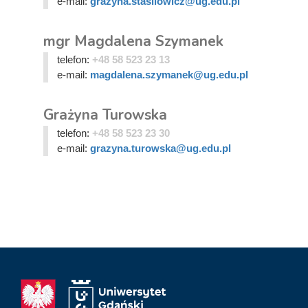
e-mail:
grazyna.stasilowicz@ug.edu.pl
mgr Magdalena Szymanek
telefon:
+48 58 523 23 13
e-mail:
magdalena.szymanek@ug.edu.pl
Grażyna Turowska
telefon:
+48 58 523 23 30
e-mail:
grazyna.turowska@ug.edu.pl