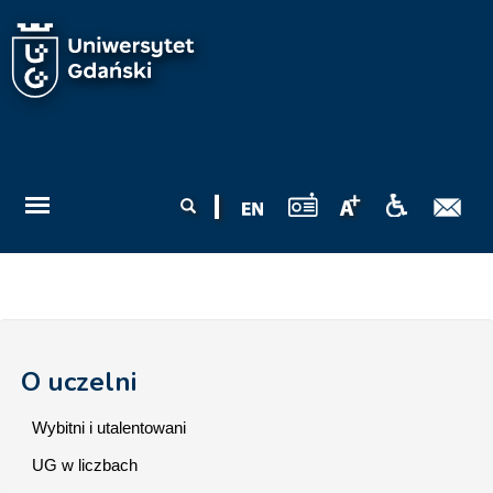
Przejdź do treści
Formularz
Szukaj
wyszukiwania
O uczelni
Wybitni i utalentowani
UG w liczbach