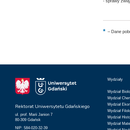
- sprawy zwi
–
Dane pobr
Wydziały
Wydział Biolo
Wydział Chem
Wydział Eko
Rektorat Uniwersytetu Gdańskiego
Wydział Filol
ul. prof. Marii Janion 7
Wydział Hist
80-309 Gdańsk
Wydział Matem
NIP: 584-020-32-39
Wydział Nau