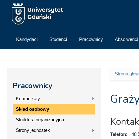
Przejdź do treści
Kandydaci
Studenci
Pracownicy
Absolwenci
Strona głó
Jesteś 
Pracownicy
Graż
Komunikaty
Skład osobowy
Kontak
Struktura organizacyjna
Strony jednostek
Telefon:
+48 