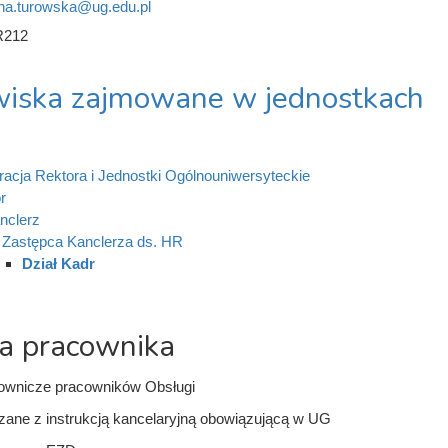
na.turowska@ug.edu.pl
R212
iska zajmowane w jednostkach
racja Rektora i Jednostki Ogólnouniwersyteckie
r
nclerz
Zastępca Kanclerza ds. HR
Dział Kadr
a pracownika
cownicze pracowników Obsługi
zane z instrukcją kancelaryjną obowiązującą w UG