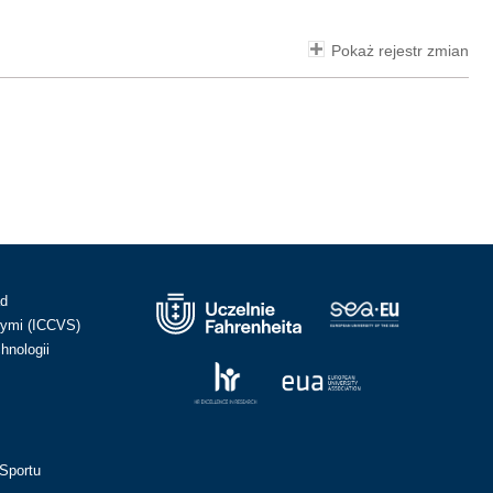
Pokaż rejestr zmian
ad
ymi (ICCVS)
hnologii
Sportu