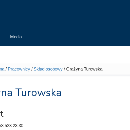
Media
wna
/
Pracownicy
/
Skład osobowy
/ Grażyna Turowska
tutaj
yna Turowska
t
58 523 23 30