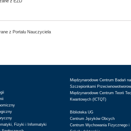
ązane z EZD
ane z Portalu Nauczyciela
Międzynarodowe Centrum Badań n
Szczepionkami Przeciwnowotworow
gii
Międzynarodowe Centrum Teorii Tec
ii
Kwantowych (ICTQT)
nomiczny
ogiczny
Biblioteka UG
oryczny
Centrum Języków Obcych
atyki, Fizyki i Informatyki
Centrum Wychowania Fizycznego i 
k Społecznych