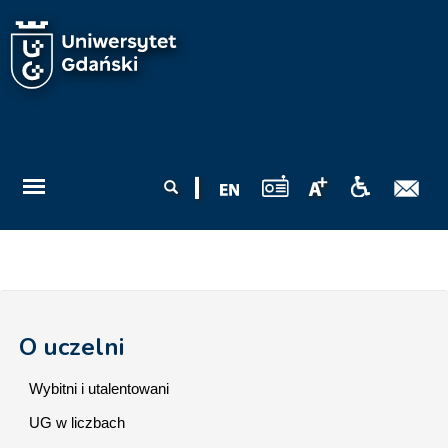
Przejdź do treści
Formularz
Szukaj
wyszukiwania
O uczelni
Wybitni i utalentowani
UG w liczbach