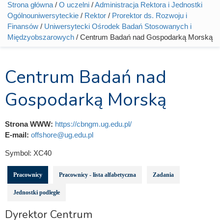
Strona główna
/
O uczelni
/
Administracja Rektora i Jednostki
Jesteś tutaj
Ogólnouniwersyteckie
/
Rektor
/
Prorektor ds. Rozwoju i
Finansów
/
Uniwersytecki Ośrodek Badań Stosowanych i
Międzyobszarowych
/ Centrum Badań nad Gospodarką Morską
Centrum Badań nad
Gospodarką Morską
Strona WWW:
https://cbngm.ug.edu.pl/
E-mail:
offshore@ug.edu.pl
Symbol:
XC40
Pracownicy
Pracownicy - lista alfabetyczna
Zadania
Jednostki podległe
Dyrektor Centrum