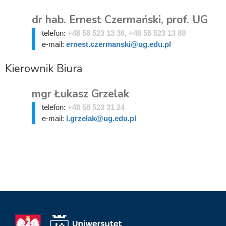
dr hab. Ernest Czermański, prof. UG
telefon:
+48 58 523 13 36, +48 58 523 13 89
e-mail:
ernest.czermanski@ug.edu.pl
Kierownik Biura
mgr Łukasz Grzelak
telefon:
+48 58 523 31 24
e-mail:
l.grzelak@ug.edu.pl