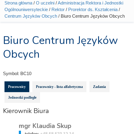
Strona główna
/
O uczelni
/
Administracja Rektora i Jednostki
Jesteś tutaj
Ogólnouniwersyteckie
/
Rektor
/
Prorektor ds. Kształcenia
/
Centrum Języków Obcych
/ Biuro Centrum Języków Obcych
Biuro Centrum Języków
Obcych
Symbol:
BC10
Pracownicy
Pracownicy - lista alfabetyczna
Zadania
Jednostki podległe
Kierownik Biura
mgr Klaudia Skup
telefon:
+48 58 523 12 14