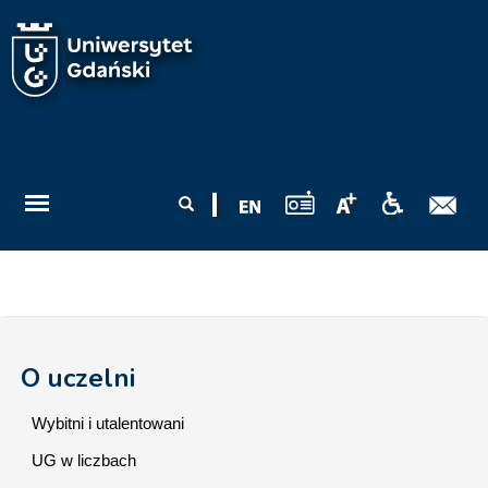
Przejdź do treści
Formularz
Szukaj
wyszukiwania
O uczelni
Wybitni i utalentowani
UG w liczbach