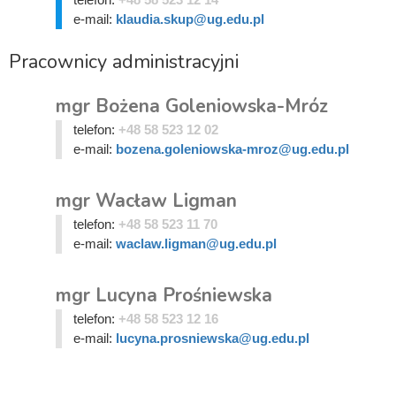
e-mail:
klaudia.skup@ug.edu.pl
Pracownicy administracyjni
mgr Bożena Goleniowska-Mróz
telefon:
+48 58 523 12 02
e-mail:
bozena.goleniowska-mroz@ug.edu.pl
mgr Wacław Ligman
telefon:
+48 58 523 11 70
e-mail:
waclaw.ligman@ug.edu.pl
mgr Lucyna Prośniewska
telefon:
+48 58 523 12 16
e-mail:
lucyna.prosniewska@ug.edu.pl