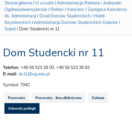
Strona główna
/
O uczelni
/
Administracja Rektora i Jednostki
Jesteś tutaj
Ogólnouniwersyteckie
/
Rektor
/
Kanclerz
/
Zastępca Kanclerza
ds. Administracji
/
Dział Domów Studenckich i Hoteli
Asystenckich
/
Administracja Domów Studenckich Gdańsk i
Sopot
/ Dom Studencki nr 11
Dom Studencki nr 11
Telefon:
+48 58 523 38 00, +48 58 523 38 83
E-mail:
ds11@ug.edu.pl
Symbol:
794C
Pracownicy
Pracownicy - lista alfabetyczna
Zadania
Jednostki podległe