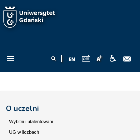
Przejdź do treści
Formularz
Szukaj
wyszukiwania
O uczelni
Wybitni i utalentowani
UG w liczbach