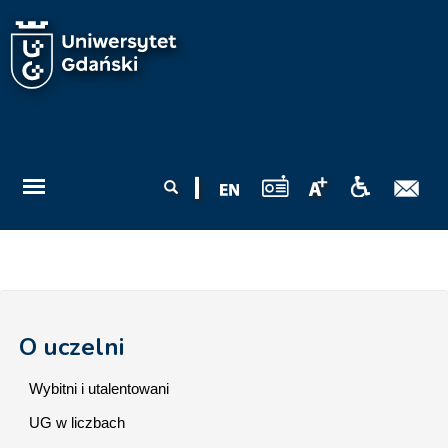
Przejdź do treści
Formularz
Szukaj
wyszukiwania
O uczelni
Wybitni i utalentowani
UG w liczbach