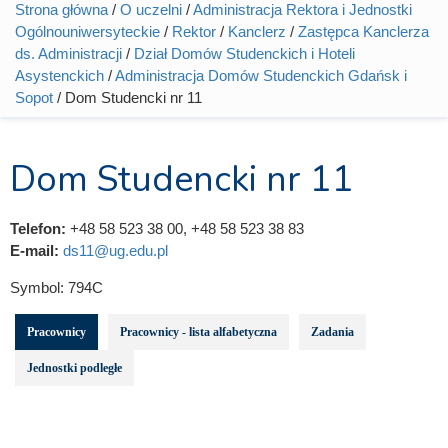
Strona główna
/
O uczelni
/
Administracja Rektora i Jednostki
Jesteś tutaj
Ogólnouniwersyteckie
/
Rektor
/
Kanclerz
/
Zastępca Kanclerza
ds. Administracji
/
Dział Domów Studenckich i Hoteli
Asystenckich
/
Administracja Domów Studenckich Gdańsk i
Sopot
/ Dom Studencki nr 11
Dom Studencki nr 11
Telefon:
+48 58 523 38 00, +48 58 523 38 83
E-mail:
ds11@ug.edu.pl
Symbol:
794C
Pracownicy
Pracownicy - lista alfabetyczna
Zadania
Jednostki podległe