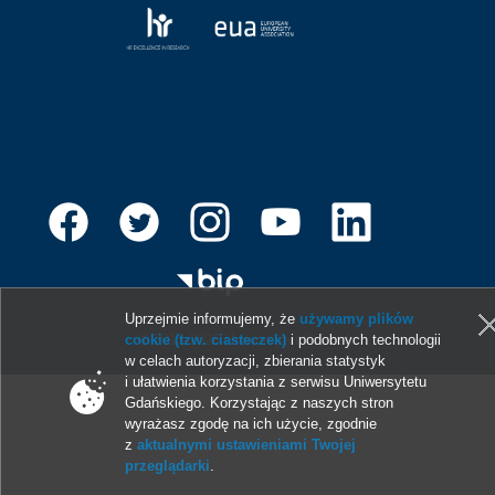
Uprzejmie informujemy, że
używamy plików
cookie (tzw. ciasteczek)
i podobnych technologii
© 2013-2026 Uniwersytet Gdański
w celach autoryzacji, zbierania statystyk
i ułatwienia korzystania z serwisu Uniwersytetu
Gdańskiego. Korzystając z naszych stron
wyrażasz zgodę na ich użycie, zgodnie
z
aktualnymi ustawieniami Twojej
przeglądarki
.