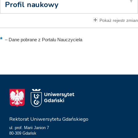
Profil naukowy
Pokaż rejestr zmian
–
Dane pobrane z Portalu Nauczyciela
Rektorat Uniwersytetu Gdańskiego
ul. prof. Marii Janion 7
80-309 Gdańsk