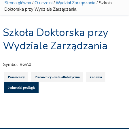
Strona główna
/
O uczelni
/
Wydział Zarządzania
/ Szkoła
Jesteś tutaj
Doktorska przy Wydziale Zarządzania
Szkoła Doktorska przy
Wydziale Zarządzania
Symbol:
BGA0
Pracownicy
Pracownicy - lista alfabetyczna
Zadania
Jednostki podległe