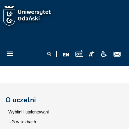
Przejdź do treści
Formularz
Szukaj
wyszukiwania
O uczelni
Wybitni i utalentowani
UG w liczbach