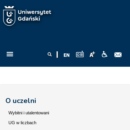
Przejdź do treści
Formularz
Szukaj
wyszukiwania
O uczelni
Wybitni i utalentowani
UG w liczbach