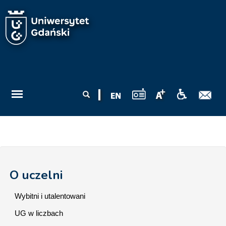
Przejdź do treści
Formularz
Szukaj
wyszukiwania
O uczelni
Wybitni i utalentowani
UG w liczbach