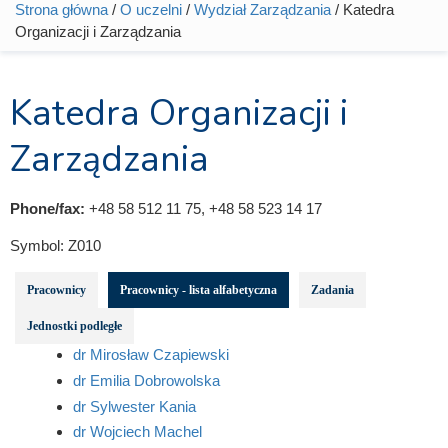
Strona główna
/
O uczelni
/
Wydział Zarządzania
/ Katedra
Jesteś tutaj
Organizacji i Zarządzania
Katedra Organizacji i
Zarządzania
Phone/fax:
+48 58 512 11 75, +48 58 523 14 17
Symbol:
Z010
Pracownicy
Pracownicy - lista alfabetyczna
Zadania
Jednostki podległe
dr Mirosław Czapiewski
dr Emilia Dobrowolska
dr Sylwester Kania
dr Wojciech Machel