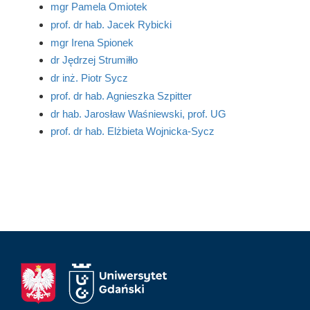
mgr Pamela Omiotek
prof. dr hab. Jacek Rybicki
mgr Irena Spionek
dr Jędrzej Strumiłło
dr inż. Piotr Sycz
prof. dr hab. Agnieszka Szpitter
dr hab. Jarosław Waśniewski, prof. UG
prof. dr hab. Elżbieta Wojnicka-Sycz