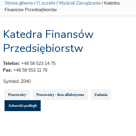
Strona główna
/
O uczelni
/
Wydział Zarządzania
/ Katedra
Jesteś tutaj
Finansów Przedsiębiorstw
Katedra Finansów
Przedsiębiorstw
Telefon:
+48 58 523 14 75
Fax:
+48 58 553 11 76
Symbol:
Z040
Pracownicy
Pracownicy - lista alfabetyczna
Zadania
Jednostki podległe