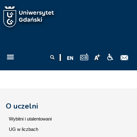
Przejdź do treści
Formularz
Szukaj
wyszukiwania
O uczelni
Wybitni i utalentowani
UG w liczbach