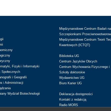
Międzynarodowe Centrum Badań n
Szczepionkami Przeciwnowotworow
gii
Międzynarodowe Centrum Teorii Tec
ii
Kwantowych (ICTQT)
nomiczny
ogiczny
Biblioteka UG
oryczny
Centrum Języków Obcych
atyki, Fizyki i Informatyki
Centrum Wychowania Fizycznego i 
k Społecznych
Szkoły doktorskie
ografii i Geografii
Wydawnictwo UG
 i Administracji
Biuro Karier UG
ądzania
iany Wydział Biotechnologii
Deklaracja dostępności
Kontakt z redakcją
Radio MORS