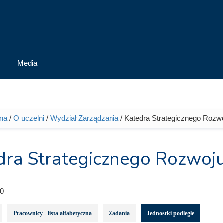
Media
wna
/
O uczelni
/
Wydział Zarządzania
/ Katedra Strategicznego Rozwo
tutaj
dra Strategicznego Rozwoju 
0
Pracownicy - lista alfabetyczna
Zadania
Jednostki podległe