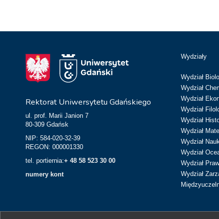
Wydziały
Wydział Biolo
Wydział Chem
Wydział Eko
Rektorat Uniwersytetu Gdańskiego
Wydział Filol
ul. prof. Marii Janion 7
Wydział Hist
80-309 Gdańsk
Wydział Matem
NIP: 584-020-32-39
Wydział Nau
REGON: 000001330
Wydział Ocean
tel. portiernia:
+ 48 58 523 30 00
Wydział Prawa
Wydział Zarz
numery kont
Międzyuczeln