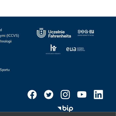
ad
ymi (ICCVS)
hnologii
Sportu