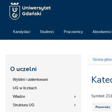
Przejdź do treści
Kandydaci
Studenci
Pracownicy
Absolwenci
Strona głó
Jesteś 
O uczelni
Kate
Wybitni i utalentowani
UG w liczbach
Symbol:
Z13
Władze
Struktura UG
Pracownicy