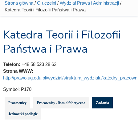
Strona główna
/
O uczelni
/
Wydział Prawa i Administracji
/
Jesteś tutaj
Katedra Teorii i Filozofii Państwa i Prawa
Katedra Teorii i Filozofii
Państwa i Prawa
Telefon:
+48 58 523 28 62
Strona WWW:
http://prawo.ug.edu.pl/wydzial/struktura_wydzialu/katedry_pracowni
Symbol:
P170
Pracownicy
Pracownicy - lista alfabetyczna
Zadania
Jednostki podległe