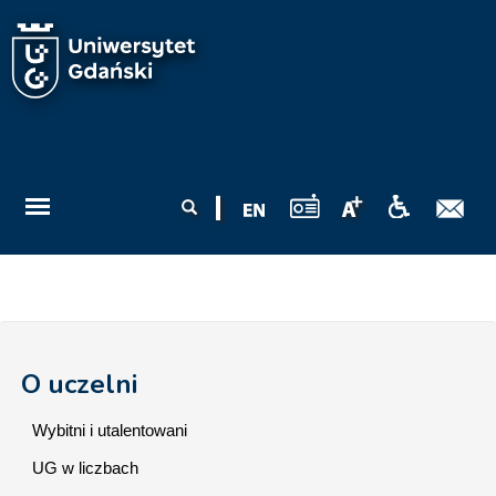
Przejdź do treści
Formularz
Szukaj
wyszukiwania
O uczelni
Wybitni i utalentowani
UG w liczbach