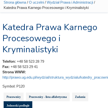
Strona główna
/
O uczelni
/
Wydział Prawa i Administracji
/
Jesteś tutaj
Katedra Prawa Karnego Procesowego i Kryminalistyki
Katedra Prawa Karnego
Procesowego i
Kryminalistyki
Telefon:
+48 58 523 28 79
Fax:
+48 58 523 29 41
Strona WWW:
http://prawo.ug.edu.pl/wydzial/struktura_wydzialu/katedry_pracowni
Symbol:
P120
Pracownicy
Pracownicy - lista alfabetyczna
Zadania
Jednostki podległe