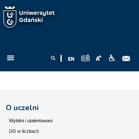
Przejdź do treści
Formularz
Szukaj
wyszukiwania
O uczelni
Wybitni i utalentowani
UG w liczbach