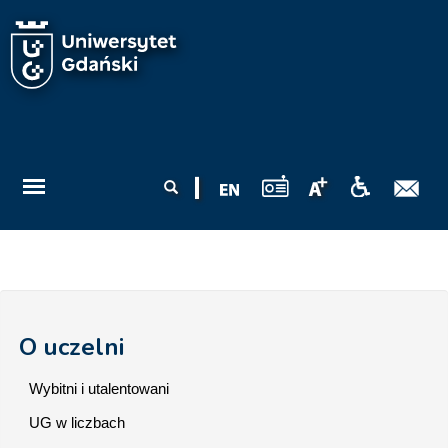
Przejdź do treści
Formularz
Szukaj
wyszukiwania
O uczelni
Wybitni i utalentowani
UG w liczbach