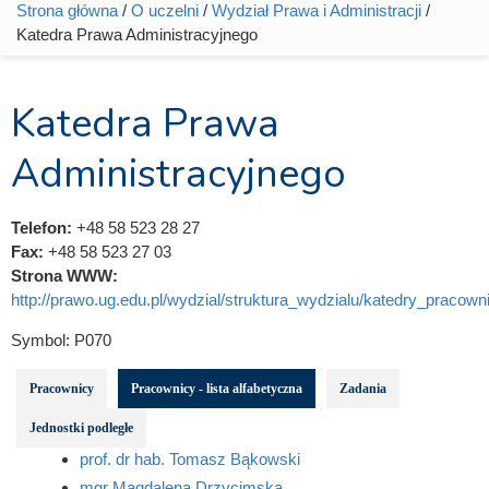
Strona główna
/
O uczelni
/
Wydział Prawa i Administracji
/
Jesteś tutaj
Katedra Prawa Administracyjnego
Katedra Prawa
Administracyjnego
Telefon:
+48 58 523 28 27
Fax:
+48 58 523 27 03
Strona WWW:
http://prawo.ug.edu.pl/wydzial/struktura_wydzialu/katedry_pracowni
Symbol:
P070
Pracownicy
Pracownicy - lista alfabetyczna
Zadania
Jednostki podległe
prof. dr hab. Tomasz Bąkowski
mgr Magdalena Drzycimska