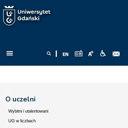
Przejdź do treści
Formularz
Szukaj
wyszukiwania
O uczelni
Wybitni i utalentowani
UG w liczbach