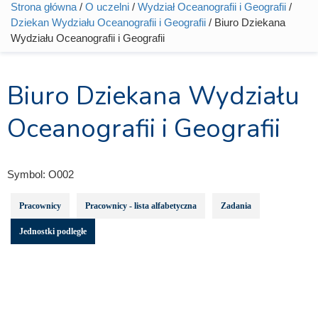
Strona główna
/
O uczelni
/
Wydział Oceanografii i Geografii
/
Jesteś tutaj
Dziekan Wydziału Oceanografii i Geografii
/ Biuro Dziekana
Wydziału Oceanografii i Geografii
Biuro Dziekana Wydziału
Oceanografii i Geografii
Symbol:
O002
Pracownicy
Pracownicy - lista alfabetyczna
Zadania
Jednostki podległe