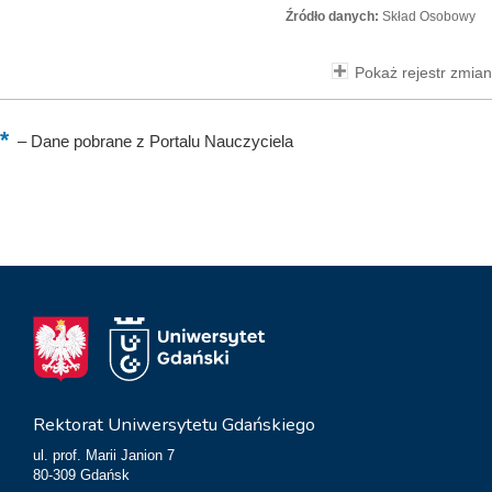
Źródło danych:
Skład Osobowy
Pokaż rejestr zmian
–
Dane pobrane z Portalu Nauczyciela
Rektorat Uniwersytetu Gdańskiego
ul. prof. Marii Janion 7
80-309 Gdańsk