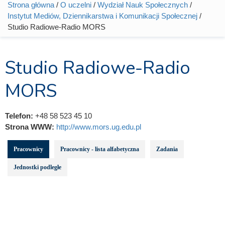
Strona główna
/
O uczelni
/
Wydział Nauk Społecznych
/
Jesteś tutaj
Instytut Mediów, Dziennikarstwa i Komunikacji Społecznej
/
Studio Radiowe-Radio MORS
Studio Radiowe-Radio
MORS
Telefon:
+48 58 523 45 10
Strona WWW:
http://www.mors.ug.edu.pl
Pracownicy
Pracownicy - lista alfabetyczna
Zadania
Jednostki podległe