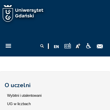
Przejdź do treści
Formularz
Szukaj
wyszukiwania
O uczelni
Wybitni i utalentowani
UG w liczbach