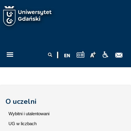
Przejdź do treści
Formularz
Szukaj
wyszukiwania
O uczelni
Wybitni i utalentowani
UG w liczbach