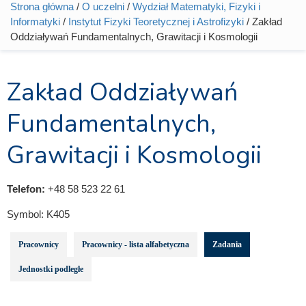
Strona główna
/
O uczelni
/
Wydział Matematyki, Fizyki i
Jesteś tutaj
Informatyki
/
Instytut Fizyki Teoretycznej i Astrofizyki
/ Zakład
Oddziaływań Fundamentalnych, Grawitacji i Kosmologii
Zakład Oddziaływań
Fundamentalnych,
Grawitacji i Kosmologii
Telefon:
+48 58 523 22 61
Symbol:
K405
Pracownicy
Pracownicy - lista alfabetyczna
Zadania
Jednostki podległe