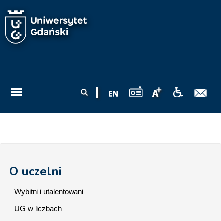
Przejdź do treści
Formularz
Szukaj
wyszukiwania
O uczelni
Wybitni i utalentowani
UG w liczbach