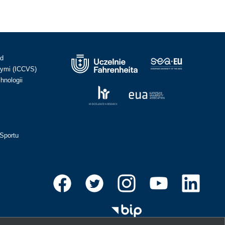
ad
ymi (ICCVS)
hnologii
Sportu