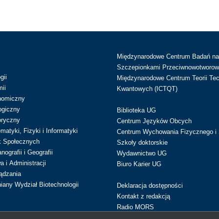
Międzynarodowe Centrum Badań n
Szczepionkami Przeciwnowotworow
gii
Międzynarodowe Centrum Teorii Tec
ii
Kwantowych (ICTQT)
nomiczny
ogiczny
Biblioteka UG
oryczny
Centrum Języków Obcych
atyki, Fizyki i Informatyki
Centrum Wychowania Fizycznego i 
k Społecznych
Szkoły doktorskie
ografii i Geografii
Wydawnictwo UG
 i Administracji
Biuro Karier UG
ądzania
iany Wydział Biotechnologii
Deklaracja dostępności
Kontakt z redakcją
Radio MORS