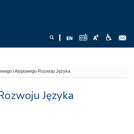
Formularz
Szukaj
wyszukiwania
owego i Atypowego Rozwoju Języka
Rozwoju Języka