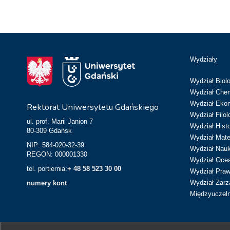
Wydziały
Wydział Biolo
Wydział Chem
Wydział Eko
Rektorat Uniwersytetu Gdańskiego
Wydział Filol
ul. prof. Marii Janion 7
Wydział Hist
80-309 Gdańsk
Wydział Matem
NIP: 584-020-32-39
Wydział Nau
REGON: 000001330
Wydział Ocean
tel. portiernia:
+ 48 58 523 30 00
Wydział Prawa
Wydział Zarz
numery kont
Międzyuczeln