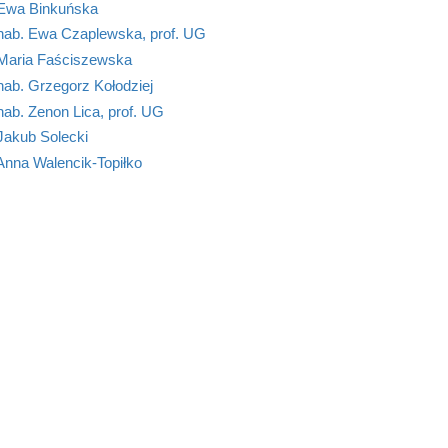
 Ewa Binkuńska
 hab. Ewa Czaplewska, prof. UG
 Maria Faściszewska
hab. Grzegorz Kołodziej
hab. Zenon Lica, prof. UG
Jakub Solecki
Anna Walencik-Topiłko