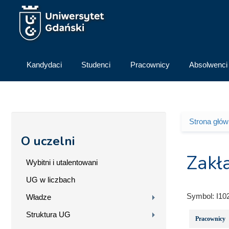
Przejdź do treści
Kandydaci
Studenci
Pracownicy
Absolwenci
Strona głó
Jesteś 
O uczelni
Zakł
Wybitni i utalentowani
UG w liczbach
Symbol:
I10
Władze
Struktura UG
Pracownicy