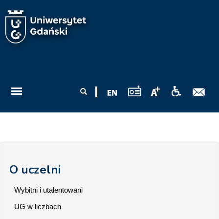
Przejdź do treści
Formularz
Szukaj
wyszukiwania
O uczelni
Wybitni i utalentowani
UG w liczbach