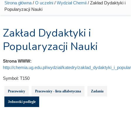
Strona główna
/
O uczelni
/
Wydział Chemii
/ Zakład Dydaktyki i
Jesteś tutaj
Popularyzacji Nauki
Zakład Dydaktyki i
Popularyzacji Nauki
Strona WWW:
http://chemia.ug.edu.pl/wydzial/katedry/zaklad_dydaktyki_i_popula
Symbol:
T150
Pracownicy
Pracownicy - lista alfabetyczna
Zadania
Jednostki podległe