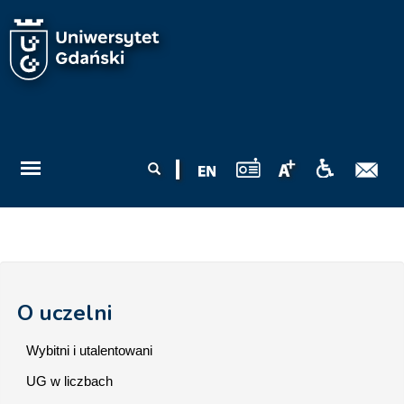
Przejdź do treści
Formularz
Szukaj
wyszukiwania
O uczelni
Wybitni i utalentowani
UG w liczbach