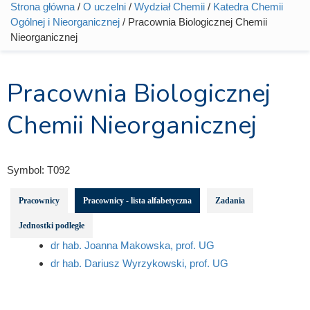
Strona główna
/
O uczelni
/
Wydział Chemii
/
Katedra Chemii
Jesteś tutaj
Ogólnej i Nieorganicznej
/ Pracownia Biologicznej Chemii
Nieorganicznej
Pracownia Biologicznej
Chemii Nieorganicznej
Symbol:
T092
Pracownicy
Pracownicy - lista alfabetyczna
Zadania
Jednostki podległe
dr hab. Joanna Makowska, prof. UG
dr hab. Dariusz Wyrzykowski, prof. UG