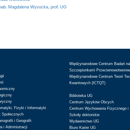
 hab. Magdalena Wysocka, prof. UG
Międzynarodowe Centrum Badań n
Szczepionkami Przeciwnowotworow
gii
Międzynarodowe Centrum Teorii Tec
ii
Kwantowych (ICTQT)
nomiczny
ogiczny
Biblioteka UG
oryczny
Centrum Języków Obcych
atyki, Fizyki i Informatyki
Centrum Wychowania Fizycznego i 
k Społecznych
Szkoły doktorskie
ografii i Geografii
Wydawnictwo UG
 i Administracji
Biuro Karier UG