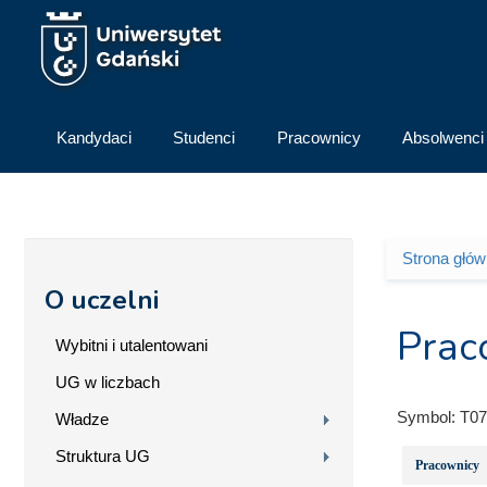
Przejdź do treści
Kandydaci
Studenci
Pracownicy
Absolwenci
Strona głó
Jesteś 
O uczelni
Prac
Wybitni i utalentowani
UG w liczbach
Symbol:
T07
Władze
Struktura UG
Pracownicy