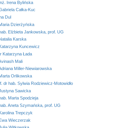
inż. Irena Bylińska
Gabriela Całka-Kuc
na Dul
 Maria Dzierżyńska
hab. Elżbieta Jankowska, prof. UG
Natalia Karska
 Katarzyna Kuncewicz
r Katarzyna Łada
Avinash Mali
Adriana Miller-Niewiarowska
Marta Orlikowska
f. dr hab. Sylwia Rodziewicz-Motowidło
 Justyna Sawicka
hab. Marta Spodzieja
 hab. Aneta Szymańska, prof. UG
Karolina Trepczyk
 Ewa Wieczerzak
Julia Witkowska