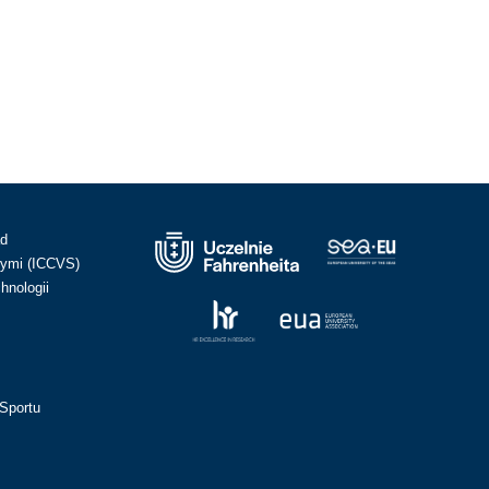
ad
ymi (ICCVS)
hnologii
Sportu