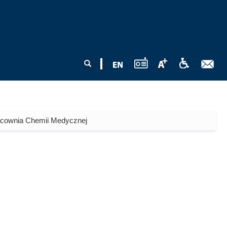
Formularz
Szukaj
wyszukiwania
acownia Chemii Medycznej