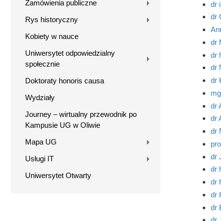
Zamówienia publiczne
dr 
dr 
Rys historyczny
An
Kobiety w nauce
dr
Uniwersytet odpowiedzialny
dr 
społecznie
dr 
dr
Doktoraty honoris causa
mg
Wydziały
dr 
Journey – wirtualny przewodnik po
dr 
Kampusie UG w Oliwie
dr 
Mapa UG
pro
dr
Usługi IT
dr 
Uniwersytet Otwarty
dr
dr 
dr
dr 