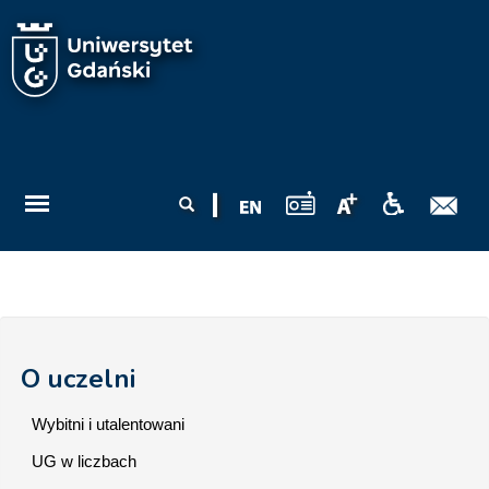
Przejdź do treści
Formularz
Szukaj
wyszukiwania
O uczelni
Wybitni i utalentowani
UG w liczbach