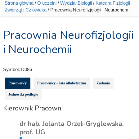
Strona główna
/
O uczelni
/
Wydział Biologii
/
Katedra Fizjologii
Jesteś tutaj
Zwierząt i Człowieka
/ Pracownia Neurofizjologii i Neurochemii
Pracownia Neurofizjologii
i Neurochemii
Symbol:
D086
Pracownicy
Pracownicy - lista alfabetyczna
Zadania
Jednostki podległe
Kierownik Pracowni
dr hab. Jolanta Orzeł-Gryglewska,
prof. UG