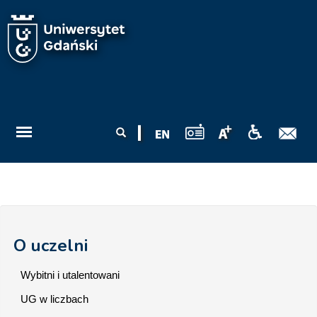
Przejdź do treści
Formularz
Szukaj
wyszukiwania
O uczelni
Wybitni i utalentowani
UG w liczbach