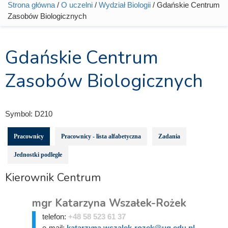
Strona główna
/
O uczelni
/
Wydział Biologii
/ Gdańskie Centrum
Jesteś tutaj
Zasobów Biologicznych
Gdańskie Centrum
Zasobów Biologicznych
Symbol:
D210
Pracownicy
Pracownicy - lista alfabetyczna
Zadania
Jednostki podległe
Kierownik Centrum
mgr Katarzyna Wszałek-Rożek
telefon:
+48 58 523 61 37
e-mail:
katarzyna.wszalek-rozek@ug.edu.pl