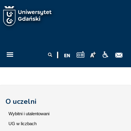
Przejdź do treści
Formularz
Szukaj
wyszukiwania
O uczelni
Wybitni i utalentowani
UG w liczbach