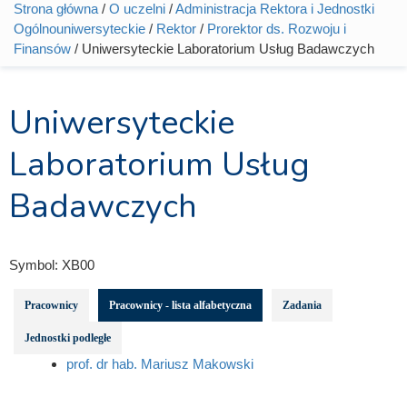
Strona główna
/
O uczelni
/
Administracja Rektora i Jednostki
Jesteś tutaj
Ogólnouniwersyteckie
/
Rektor
/
Prorektor ds. Rozwoju i
Finansów
/ Uniwersyteckie Laboratorium Usług Badawczych
Uniwersyteckie
Laboratorium Usług
Badawczych
Symbol:
XB00
Pracownicy
Pracownicy - lista alfabetyczna
Zadania
Jednostki podległe
prof. dr hab. Mariusz Makowski