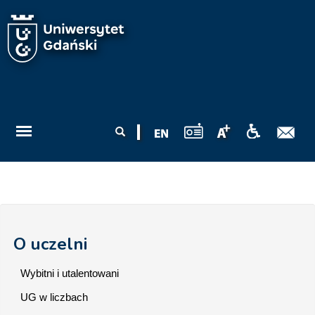
Przejdź do treści
Formularz
Szukaj
wyszukiwania
O uczelni
Wybitni i utalentowani
UG w liczbach