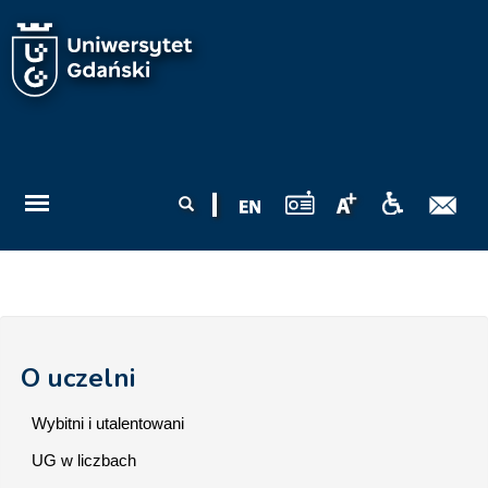
Przejdź do treści
Formularz
Szukaj
wyszukiwania
O uczelni
Wybitni i utalentowani
UG w liczbach