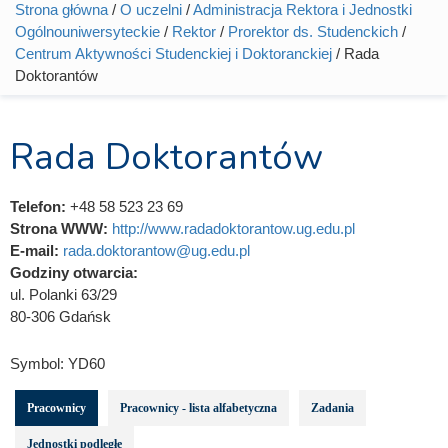
Strona główna
/
O uczelni
/
Administracja Rektora i Jednostki
Jesteś tutaj
Ogólnouniwersyteckie
/
Rektor
/
Prorektor ds. Studenckich
/
Centrum Aktywności Studenckiej i Doktoranckiej
/ Rada
Doktorantów
Rada Doktorantów
Telefon:
+48 58 523 23 69
Strona WWW:
http://www.radadoktorantow.ug.edu.pl
E-mail:
rada.doktorantow@ug.edu.pl
Godziny otwarcia:
ul. Polanki 63/29
80-306 Gdańsk
Symbol:
YD60
Pracownicy
Pracownicy - lista alfabetyczna
Zadania
Jednostki podległe