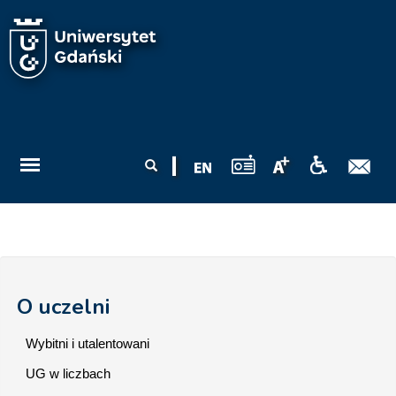
Przejdź do treści
Formularz
Szukaj
wyszukiwania
O uczelni
Wybitni i utalentowani
UG w liczbach