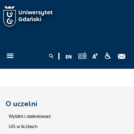
Przejdź do treści
Formularz
Szukaj
wyszukiwania
O uczelni
Wybitni i utalentowani
UG w liczbach