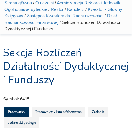
Strona główna
/
O uczelni
/
Administracja Rektora i Jednostki
Jesteś tutaj
Ogólnouniwersyteckie
/
Rektor
/
Kanclerz
/
Kwestor - Główny
Księgowy
/
Zastępca Kwestora ds. Rachunkowości
/
Dział
Rachunkowości Finansowej
/ Sekcja Rozliczeń Działalności
Dydaktycznej i Funduszy
Sekcja Rozliczeń
Działalności Dydaktycznej
i Funduszy
Symbol:
6415
Pracownicy
Pracownicy - lista alfabetyczna
Zadania
Jednostki podległe