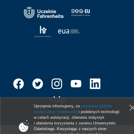
Uprzejmie informujemy, że
używamy plików
cookie (tzw. ciasteczek)
i podobnych technologii
© 2013-2026 Uniwersytet Gdański
w celach autoryzacji, zbierania statystyk
i ułatwienia korzystania z serwisu Uniwersytetu
Gdańskiego. Korzystając z naszych stron